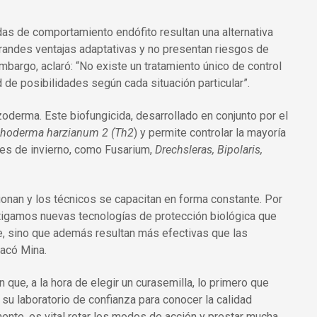
idas de comportamiento endófito resultan una alternativa
randes ventajas adaptativas y no presentan riesgos de
bargo, aclaró: “No existe un tratamiento único de control
 de posibilidades según cada situación particular”.
oderma. Este biofungicida, desarrollado en conjunto por el
choderma harzianum 2 (Th2
) y permite controlar la mayoría
les de invierno, como Fusarium,
Drechsleras, Bipolaris,
onan y los técnicos se capacitan en forma constante. Por
tigamos nuevas tecnologías de protección biológica que
, sino que además resultan más efectivas que las
tacó Mina.
ue, a la hora de elegir un curasemilla, lo primero que
su laboratorio de confianza para conocer la calidad
mente, es vital rotar los modos de acción y prestar mucha