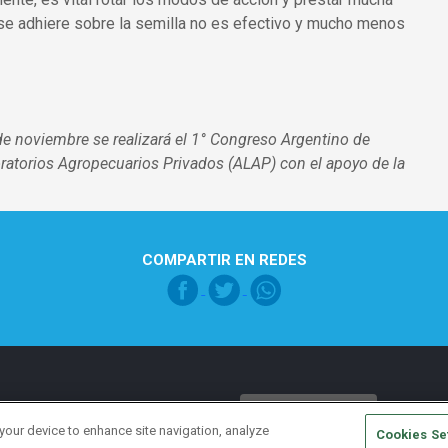
 se adhiere sobre la semilla no es efectivo y mucho menos
de noviembre se realizará el 1° Congreso Argentino de
ratorios Agropecuarios Privados (ALAP) con el apoyo de la
COMPARTIR EN REDES
Pie de página Global
Legal note
Política de Privacidad
 your device to enhance site navigation, analyze
Cookies Se