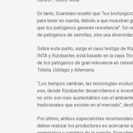
En tanto, Scandiani resaltó que “los biofungic
para tener en cuenta, debido a que muestran g
que los patógenos generen resistencia”. Sin em
de patógenos de semillas, sino una diversidad
Sobre este punto, surge el caso testigo de Riz
INTA y Rizobacter, está basado en la cepa
Tri
de los patógenos de gran relevancia en cerea
Tilletia, Ustilago y Alternaria.
“Los tiempos cambian, las tecnologías evoluci
eso, desde Rizobacter desarrollamos e inves
no sólo son más sustentables con el ambiente
tradicionales que existen en el mercado”, des
Por último, ambos especialistas recomendaron q
deben realizar los productores es acercarse a 
germinativa y sanitaria de la semilla. Seguida