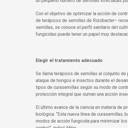
un pequeño número de semillas infectadas pue
Con el objetivo de optimizar la acción de cont
de terápicos de semillas de Rizobacter– recom
semillas, se conoce el perfil sanitario del cult
fungicidas puede tener un papel muy destacado
Elegir el tratamiento adecuado
Se llama terápicos de semillas al conjunto de 
ataque de hongos e insectos durante el desarrol
tipos de curasemillas según su modo de contro
protección integral que suman una acción insec
El último avance de la ciencia en materia de p
biológica. “Esta nueva línea de curasemillas,
modos de acción fungicida para minimizar los 
control”, indicó Mina.