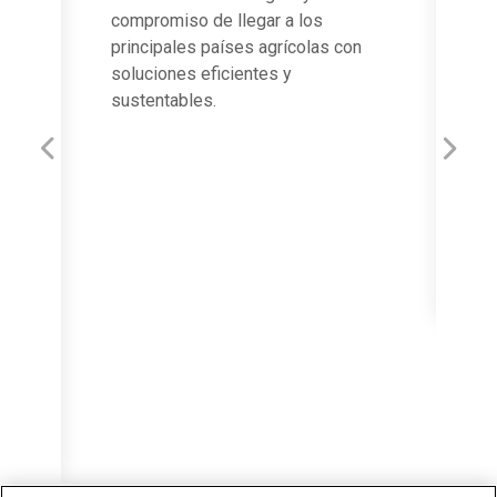
compromiso de llegar a los
principales países agrícolas con
soluciones eficientes y
sustentables.
19
Previous
Next
ndo
El in
 esta
Migue
proye
prime
no
a del