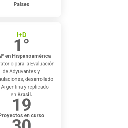
Países
I+D
1°
F en Hispanoamérica
atorio para la Evaluación
de Adyuvantes y
ulaciones, desarrollado
 Argentina y replicado
en
Brasil.
19
Proyectos en curso
30