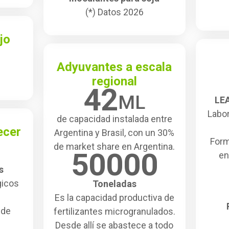
(*) Datos 2026
jo
Adyuvantes a escala
regional
42
ML
LEA
Labor
de capacidad instalada entre
ecer
Argentina y Brasil, con un 30%
Form
de market share en Argentina.
50000
en
s
gicos
Toneladas
Es la capacidad productiva de
 de
fertilizantes microgranulados.
Desde allí se abastece a todo