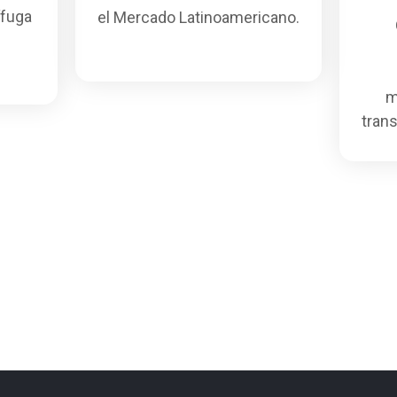
ífuga
el Mercado Latinoamericano.
m
tran