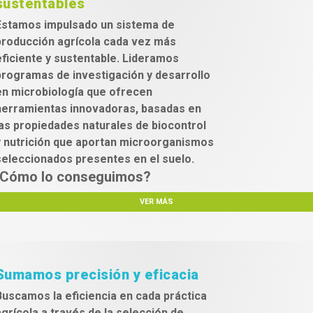
sustentables
Estamos impulsado un sistema de
producción agrícola cada vez más
eficiente y sustentable. Lideramos
programas de investigación y desarrollo
en microbiología que ofrecen
herramientas innovadoras, basadas en
las propiedades naturales de biocontrol
y nutrición que aportan microorganismos
seleccionados presentes en el suelo.
Cómo lo conseguimos?
VER MÁS
Sumamos precisión y eficacia
Buscamos la eficiencia en cada práctica
agrícola a través de la selección de