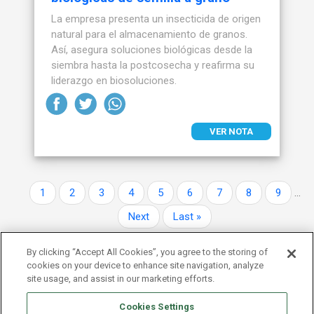
La empresa presenta un insecticida de origen
natural para el almacenamiento de granos.
Así, asegura soluciones biológicas desde la
siembra hasta la postcosecha y reafirma su
liderazgo en biosoluciones.
VER NOTA
Paginación
Página
Página
Página
Página
Página
Página
Página
Página
Página
1
2
3
4
5
6
7
8
9
…
Siguiente página
Última página
Next
Last »
By clicking “Accept All Cookies”, you agree to the storing of
cookies on your device to enhance site navigation, analyze
site usage, and assist in our marketing efforts.
Cookies Settings