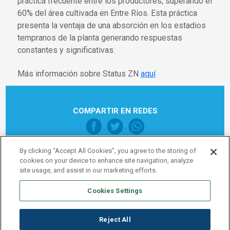
práctica frecuente entre los productores, superando el
60% del área cultivada en Entre Ríos. Esta práctica
presenta la ventaja de una absorción en los estadios
tempranos de la planta generando respuestas
constantes y significativas.
Más información sobre Status ZN
aquí
COMPARTIR EN REDES
By clicking “Accept All Cookies”, you agree to the storing of
cookies on your device to enhance site navigation, analyze
site usage, and assist in our marketing efforts.
Cookies Settings
Pie de página Global
Nota legal
Política de Privacidad
Reject All