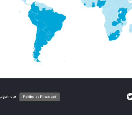
ie de página Global
Legal note
Política de Privacidad