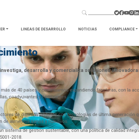
TER
LINEAS DE DESARROLLO
NOTICIAS
COMPLIANCE
cimiento
nvestiga, desarrolla y comercializa soluciones innovadoras
ás de 40 países y continuamos expandiendo fronteras, con la acció
las, coadyuvantes y fertilizantes.
tores de distintas latitudes con tecnologías de última generación q
n de alimentos sanos y nutritivos.
n sistema de gestión sustentable, con una política de calidad integr
45001-2018.