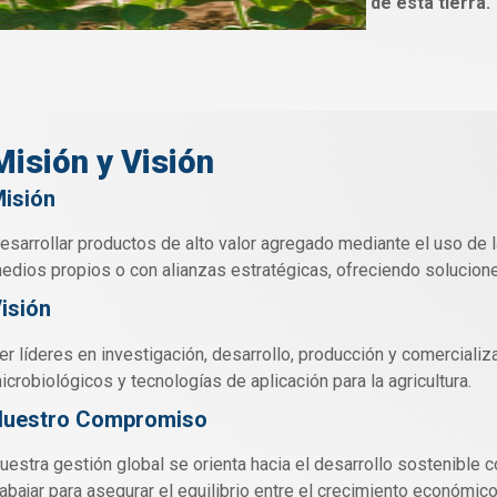
de esta tierra.
Misión y Visión
isión
esarrollar productos de alto valor agregado mediante el uso de l
edios propios o con alianzas estratégicas, ofreciendo solucione
isión
er líderes en investigación, desarrollo, producción y comerciali
icrobiológicos y tecnologías de aplicación para la agricultura.
uestro Compromiso
uestra gestión global se orienta hacia el desarrollo sostenibl
rabajar para asegurar el equilibrio entre el crecimiento económic